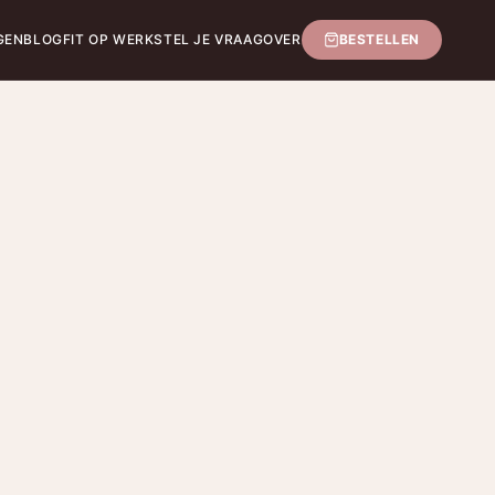
GEN
BLOG
FIT OP WERK
STEL JE VRAAG
OVER
BESTELLEN