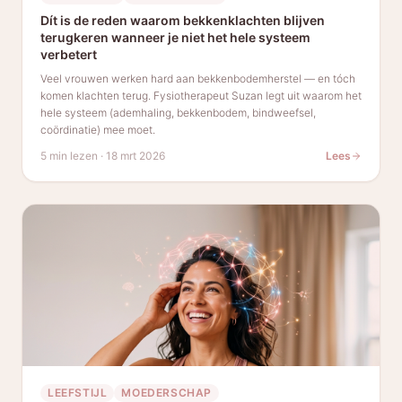
Dít is de reden waarom bekkenklachten blijven
terugkeren wanneer je niet het hele systeem
verbetert
Veel vrouwen werken hard aan bekkenbodemherstel — en tóch
komen klachten terug. Fysiotherapeut Suzan legt uit waarom het
hele systeem (ademhaling, bekkenbodem, bindweefsel,
coördinatie) mee moet.
5 min lezen
·
18 mrt 2026
Lees
LEEFSTIJL
MOEDERSCHAP