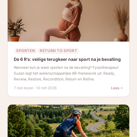
SPORTEN
RETURN TO SPORT
De 6 R's: veilige terugkeer naar sport na je bevalling
Wanneer kun je weer sporten na de bevalling? Fysiotherapeut
Suzan legt het wetenschappelijke 6R-framework uit: Ready,
Review, Restore, Recondition, Return en Refine.
7 min lezen
·
10 mrt 2026
Lees