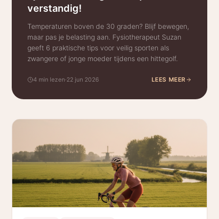
verstandig!
Temperaturen boven de 30 graden? Blijf bewegen,
maar pas je belasting aan. Fysiotherapeut Suzan
geeft 6 praktische tips voor veilig sporten als
zwangere of jonge moeder tijdens een hittegolf.
4 min lezen
·
22 jun 2026
LEES MEER