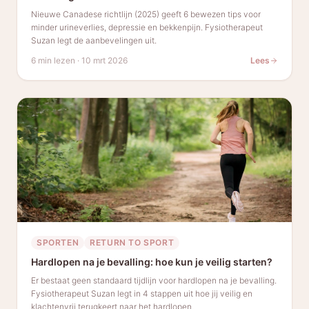
Nieuwe Canadese richtlijn (2025) geeft 6 bewezen tips voor
minder urineverlies, depressie en bekkenpijn. Fysiotherapeut
Suzan legt de aanbevelingen uit.
6 min lezen
·
10 mrt 2026
Lees
SPORTEN
RETURN TO SPORT
Hardlopen na je bevalling: hoe kun je veilig starten?
Er bestaat geen standaard tijdlijn voor hardlopen na je bevalling.
Fysiotherapeut Suzan legt in 4 stappen uit hoe jij veilig en
klachtenvrij terugkeert naar het hardlopen.