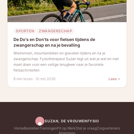
SPORTEN
ZWANGERSCHAP
De Do's en Don'ts voor fietsen tijdens de
zwangerschap en na je bevalling
Wielrennen, mountainbiken en gravelen tijdens en na je
zwangerschap. Fysiotherapeut Suzan legt uit wat je wel en niet
moet doen voor een veilige terugkeer naar je favoriete
fietsactiviteiten.
8 min lezen
·
10 mrt 2026
Lees
SUZAN, DE VROUWENFYSIO
Home
Bestellen
Trainingen
Fit op Werk
Stel je vraag
Zorgverleners
Algemeen