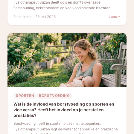
Fysiotherapeut Suzan deelt do's en don'ts over zadel,
fietshouding, bekkenbodem en veelvoorkomende klachten.
5 min lezen
·
23 mrt 2026
Lees
SPORTEN
BORSTVOEDING
Wat is de invloed van borstvoeding op sporten en
vice versa? Heeft het invloed op je herstel en
prestaties?
Borstvoeding hoeft je sportambities niet te beperken.
Fysiotherapeut Suzan legt de wetenschappelijke én praktische