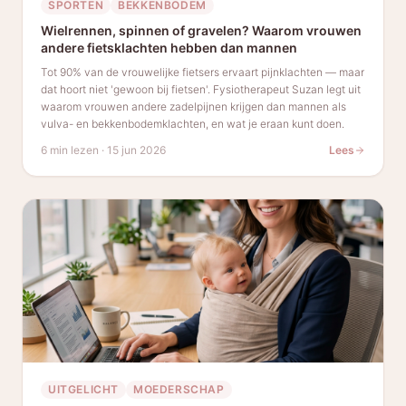
SPORTEN
BEKKENBODEM
Wielrennen, spinnen of gravelen? Waarom vrouwen
andere fietsklachten hebben dan mannen
Tot 90% van de vrouwelijke fietsers ervaart pijnklachten — maar
dat hoort niet 'gewoon bij fietsen'. Fysiotherapeut Suzan legt uit
waarom vrouwen andere zadelpijnen krijgen dan mannen als
vulva- en bekkenbodemklachten, en wat je eraan kunt doen.
6 min lezen
·
15 jun 2026
Lees
UITGELICHT
MOEDERSCHAP