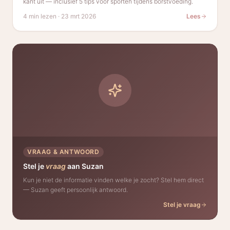
kant uit — inclusief 5 tips voor sporten tijdens borstvoeding.
4 min lezen
·
23 mrt 2026
Lees
VRAAG & ANTWOORD
Stel je
vraag
aan Suzan
Kun je niet de informatie vinden welke je zocht? Stel hem direct
— Suzan geeft persoonlijk antwoord.
Stel je vraag