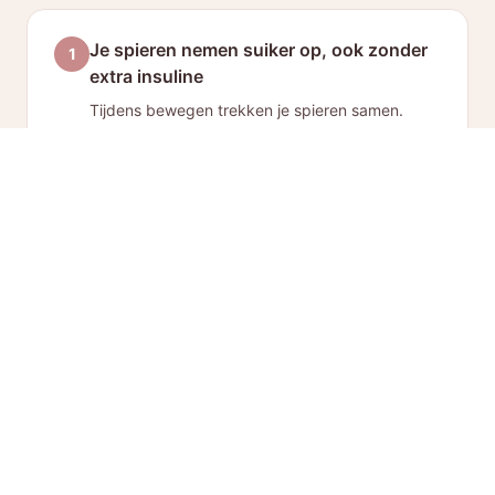
Je spieren nemen suiker op, ook zonder
1
extra insuline
Tijdens bewegen trekken je spieren samen.
Hierdoor worden GLUT-4-transporters actief —
dit zijn 'poortjes' in de spiercel die glucose naar
binnen laten. Deze poortjes verplaatsen zich
naar de buitenkant van de spiercel, waardoor
glucose direct vanuit het bloed de spier in kan,
grotendeels zonder insuline.
Gevolg:
Je bloedsuiker daalt op een
natuurlijke manier, zonder dat je
lichaam extra insuline hoeft te
gebruiken.
Minder hoge bloedsuikerpieken na het
2