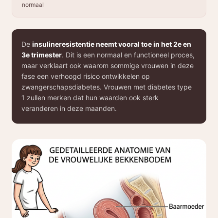
normaal
De
insulineresistentie neemt vooral toe in het 2e en
3e trimester
. Dit is een normaal en functioneel proces,
maar verklaart ook waarom sommige vrouwen in deze
fase een verhoogd risico ontwikkelen op
zwangerschapsdiabetes. Vrouwen met diabetes type
1 zullen merken dat hun waarden ook sterk
veranderen in deze maanden.